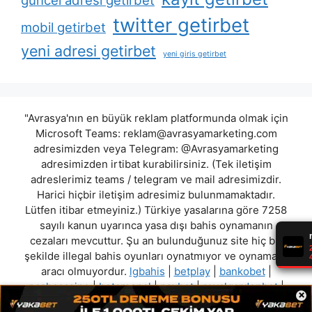
twitter getirbet
mobil getirbet
yeni adresi getirbet
yeni giris getirbet
"Avrasya'nın en büyük reklam platformunda olmak için
Microsoft Teams:
reklam@avrasyamarketing.com
adresimizden veya Telegram: @Avrasyamarketing
adresimizden irtibat kurabilirsiniz. (Tek iletişim
adreslerimiz teams / telegram ve mail adresimizdir.
Harici hiçbir iletişim adresimiz bulunmamaktadır.
Lütfen itibar etmeyiniz.) Türkiye yasalarına göre 7258
sayılı kanun uyarınca yasa dışı bahis oynamanın
cezaları mevcuttur. Şu an bulunduğunuz site hiç bir
şekilde illegal bahis oyunları oynatmıyor ve oynamaya
aracı olmuyordur.
lgbahis
|
betplay
|
bankobet
|
pashacasino
|
betarsenal
|
psvbet
|
royalgardenbet
|
×
grbets
"