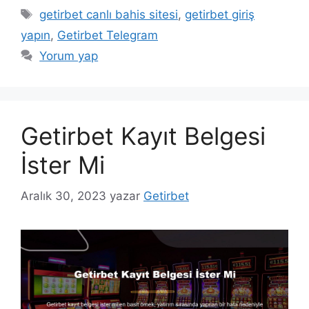
Etiketler
getirbet canlı bahis sitesi
,
getirbet giriş
yapın
,
Getirbet Telegram
Yorum yap
Getirbet Kayıt Belgesi
İster Mi
Aralık 30, 2023
yazar
Getirbet