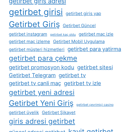
getirbet giris adresi
getirbet girisi
getirbet giris yap
Getirbet Giriş
Getirbet Güncel
getirbet instagram
getirbet maç izle
getirbet kaç oldu
getirbet maç izleme
Getirbet Mobil Uygulama
getirbet para yatirma
getirbet müşteri hizmetleri
getirbet para çekme
getirbet promosyon kodu
getirbet sitesi
Getirbet Telegram
getirbet tv
getirbet tv canli maç
getirbet tv izle
getirbet yeni adresi
Getirbet Yeni Giriş
getirbet çevrimiçi casino
getirbet üyelik
Getirbet Şikayet
giris adresi getirbet
kayit getirbet
güncel adresi getirbet