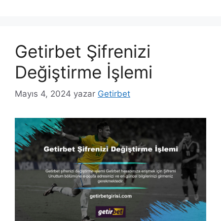
Getirbet Şifrenizi
Değiştirme İşlemi
Mayıs 4, 2024
yazar
Getirbet