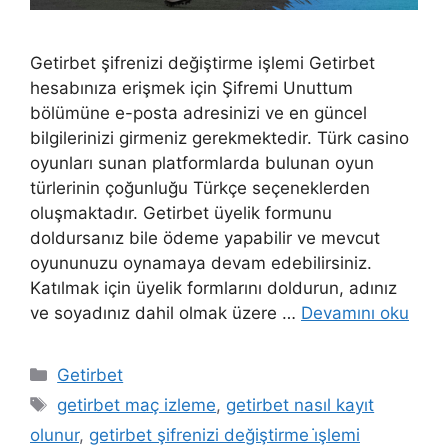
Getirbet şifrenizi değiştirme işlemi Getirbet
hesabınıza erişmek için Şifremi Unuttum
bölümüne e-posta adresinizi ve en güncel
bilgilerinizi girmeniz gerekmektedir. Türk casino
oyunları sunan platformlarda bulunan oyun
türlerinin çoğunluğu Türkçe seçeneklerden
oluşmaktadır. Getirbet üyelik formunu
doldursanız bile ödeme yapabilir ve mevcut
oyununuzu oynamaya devam edebilirsiniz.
Katılmak için üyelik formlarını doldurun, adınız
ve soyadınız dahil olmak üzere …
Devamını oku
Kategoriler
Getirbet
Etiketler
getirbet maç izleme
,
getirbet nasıl kayıt
olunur
,
getirbet şifrenizi değiştirme i̇şlemi