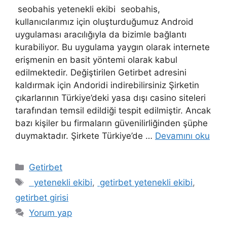
seobahis yetenekli ekibi seobahis,
kullanıcılarımız için oluşturduğumuz Android
uygulaması aracılığıyla da bizimle bağlantı
kurabiliyor. Bu uygulama yaygın olarak internete
erişmenin en basit yöntemi olarak kabul
edilmektedir. Değiştirilen Getirbet adresini
kaldırmak için Andoridi indirebilirsiniz Şirketin
çıkarlarının Türkiye’deki yasa dışı casino siteleri
tarafından temsil edildiği tespit edilmiştir. Ancak
bazı kişiler bu firmaların güvenilirliğinden şüphe
duymaktadır. Şirkete Türkiye’de …
Devamını oku
Kategoriler
Getirbet
Etiketler
yetenekli ekibi
,
getirbet yetenekli ekibi
,
getirbet girisi
Yorum yap