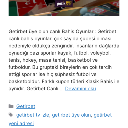
Getirbet üye olun canlı Bahis Oyunları: Getirbet
canlı bahis oyunları çok sayıda şubesi olması
nedeniyle oldukça zengindir. İnsanların dağlarda
oynadığı bazı sporlar kayak, futbol, ​​voleybol,
tenis, hokey, masa tenisi, basketbol ve
futboldur. Bu gruptaki bireylerin en çok tercih
ettiği sporlar ise hiç şüphesiz futbol ve
basketboldur. Farklı kupon türleri Klasik Bahis ile
aynıdır. Getirbet Canlı …
Devamını oku
Kategoriler
Getirbet
Etiketler
getirbet tv izle
,
getirbet üye olun
,
getirbet
yeni adresi