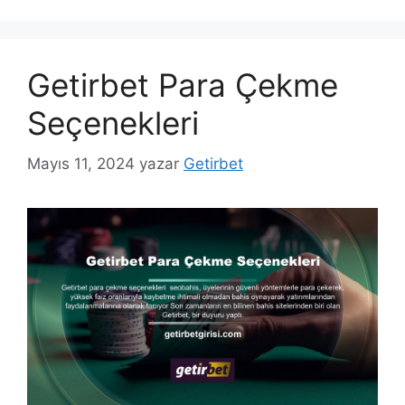
Getirbet Para Çekme
Seçenekleri
Mayıs 11, 2024
yazar
Getirbet