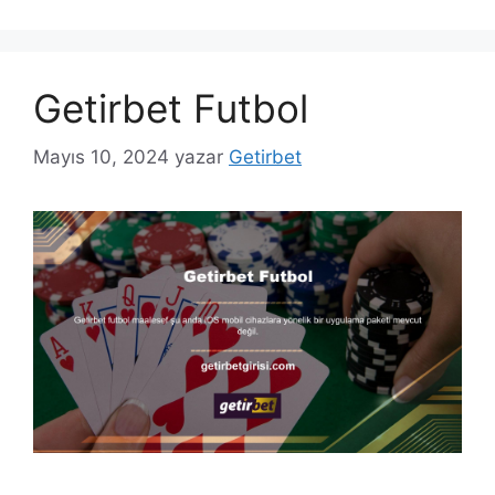
Getirbet Futbol
Mayıs 10, 2024
yazar
Getirbet