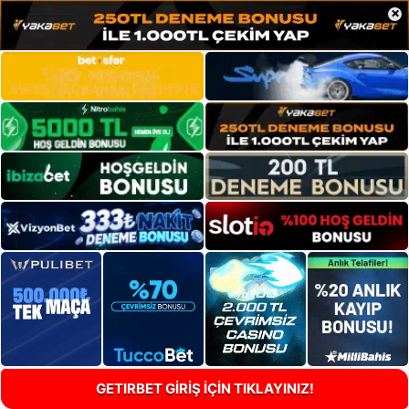
×
GETIRBET GİRİŞ İÇİN TIKLAYINIZ!