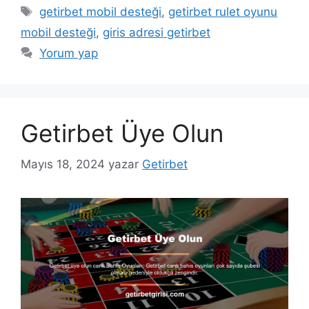
Etiketler
getirbet mobil desteği
,
getirbet rulet oyunu
mobil desteği
,
giris adresi getirbet
Yorum yap
Getirbet Üye Olun
Mayıs 18, 2024
yazar
Getirbet