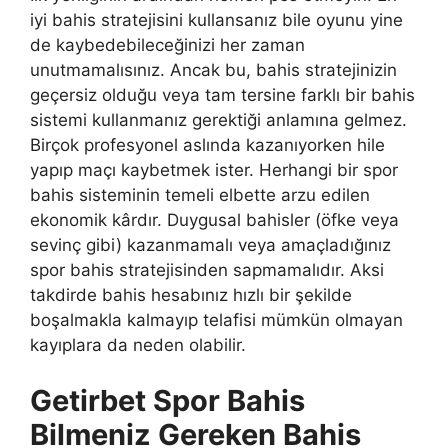
iyi bahis stratejisini kullansanız bile oyunu yine
de kaybedebileceğinizi her zaman
unutmamalısınız. Ancak bu, bahis stratejinizin
geçersiz olduğu veya tam tersine farklı bir bahis
sistemi kullanmanız gerektiği anlamına gelmez.
Birçok profesyonel aslında kazanıyorken hile
yapıp maçı kaybetmek ister. Herhangi bir spor
bahis sisteminin temeli elbette arzu edilen
ekonomik kârdır. Duygusal bahisler (öfke veya
sevinç gibi) kazanmamalı veya amaçladığınız
spor bahis stratejisinden sapmamalıdır. Aksi
takdirde bahis hesabınız hızlı bir şekilde
boşalmakla kalmayıp telafisi mümkün olmayan
kayıplara da neden olabilir.
Getirbet Spor Bahis
Bilmeniz Gereken Bahis