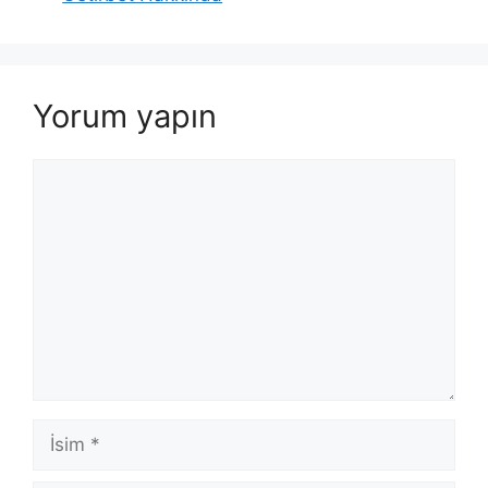
Yorum yapın
Yorum
İsim