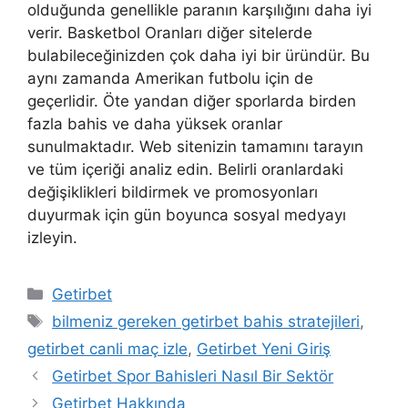
olduğunda genellikle paranın karşılığını daha iyi
verir. Basketbol Oranları diğer sitelerde
bulabileceğinizden çok daha iyi bir üründür. Bu
aynı zamanda Amerikan futbolu için de
geçerlidir. Öte yandan diğer sporlarda birden
fazla bahis ve daha yüksek oranlar
sunulmaktadır. Web sitenizin tamamını tarayın
ve tüm içeriği analiz edin. Belirli oranlardaki
değişiklikleri bildirmek ve promosyonları
duyurmak için gün boyunca sosyal medyayı
izleyin.
Kategoriler
Getirbet
Etiketler
bilmeniz gereken getirbet bahis stratejileri
,
getirbet canli maç izle
,
Getirbet Yeni Giriş
Getirbet Spor Bahisleri Nasıl Bir Sektör
Getirbet Hakkında