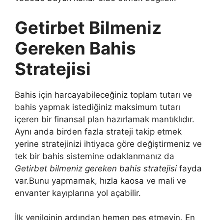
Getirbet Bilmeniz
Gereken Bahis
Stratejisi
Bahis için harcayabileceğiniz toplam tutarı ve
bahis yapmak istediğiniz maksimum tutarı
içeren bir finansal plan hazırlamak mantıklıdır.
Aynı anda birden fazla strateji takip etmek
yerine stratejinizi ihtiyaca göre değiştirmeniz ve
tek bir bahis sistemine odaklanmanız da
Getirbet bilmeniz gereken bahis stratejisi
fayda
var.Bunu yapmamak, hızla kaosa ve mali ve
envanter kayıplarına yol açabilir.
İlk yenilginin ardından hemen pes etmeyin. En