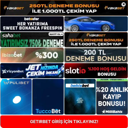
×
GETIRBET GİRİŞ İÇİN TIKLAYINIZ!