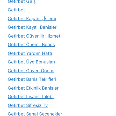
Getirbet Giriş
Getirbet
Getirbet Kapanış İşlemi
Getirbet Kayıtlı Bahisler
Getirbet Güvenilir Hizmet
Getirbet Önemli Bonus
Getirbet Yardım Hattı
Getirbet Üye Bonusları
Getirbet Güven Önemi
Getirbet Bahis Teklifleri
Getirbet Etkinlik Bahisleri
Getirbet Lisans Talebi
Getirbet Şifresiz Tv
Getirbet Sanal Seçenekler