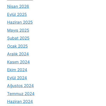
Nisan 2026
Eylül 2025
Haziran 2025
Mayıs 2025
Şubat 2025
Ocak 2025
Aralık 2024
Kasım 2024
Ekim 2024
Eylül 2024
Ağustos 2024
Temmuz 2024
Haziran 2024