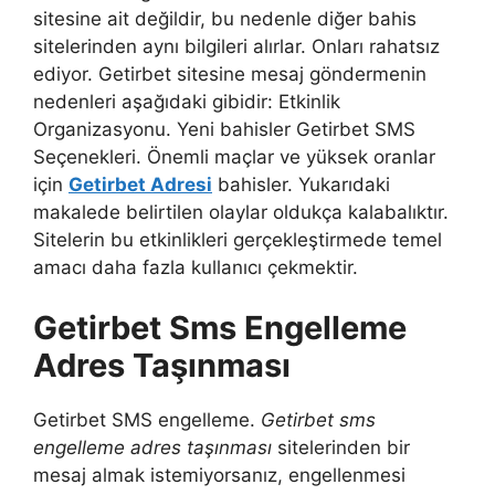
sitesine ait değildir, bu nedenle diğer bahis
sitelerinden aynı bilgileri alırlar. Onları rahatsız
ediyor. Getirbet sitesine mesaj göndermenin
nedenleri aşağıdaki gibidir: Etkinlik
Organizasyonu. Yeni bahisler Getirbet SMS
Seçenekleri. Önemli maçlar ve yüksek oranlar
için
Getirbet Adresi
bahisler. Yukarıdaki
makalede belirtilen olaylar oldukça kalabalıktır.
Sitelerin bu etkinlikleri gerçekleştirmede temel
amacı daha fazla kullanıcı çekmektir.
Getirbet Sms Engelleme
Adres Taşınması
Getirbet SMS engelleme.
Getirbet sms
engelleme adres taşınması
sitelerinden bir
mesaj almak istemiyorsanız, engellenmesi