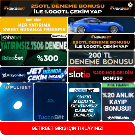
×
GETIRBET GİRİŞ İÇİN TIKLAYINIZ!