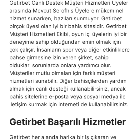
Getirbet Canlı Destek Müşteri Hizmetleri Üyeler
arasında Mevcut Serofhis Üyelere mükemmel
hizmet sunarken, bazıları sunmuyor. Getirbet
birçok üyesi olan iyi bir bahis sitesidir. Getirbet
Müşteri Hizmetleri Ekibi, oyun içi üyelerin iyi bir
deneyime sahip olduğundan emin olmak için
çok çalışır. İnsanların spor veya diğer etkinliklere
bahse girmesine izin veren şirket, sahip
oldukları sorunlarda onlara yardımcı olur.
Müşteriler mutlu olmaları için farklı müşteri
hizmetleri sunabilir. Diğer bahisçilerden yardım
almak için canlı desteği kullanabilirsiniz, ancak
bahis sitelerine e-posta veya sosyal medya ile
iletişim kurmak için interneti de kullanabilirsiniz.
Getirbet Başarılı Hizmetler
Getirbet her alanda harika bir iş çıkaran ve