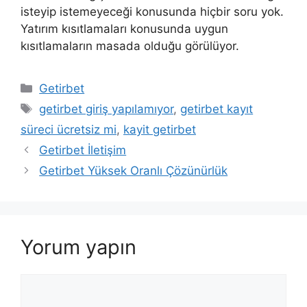
isteyip istemeyeceği konusunda hiçbir soru yok.
Yatırım kısıtlamaları konusunda uygun
kısıtlamaların masada olduğu görülüyor.
Kategoriler
Getirbet
Etiketler
getirbet giriş yapılamıyor
,
getirbet kayıt
süreci ücretsiz mi
,
kayit getirbet
Getirbet İletişim
Getirbet Yüksek Oranlı Çözünürlük
Yorum yapın
Yorum