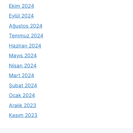
Ekim 2024
Eylül 2024
Ağustos 2024
Temmuz 2024
Haziran 2024
Mayıs 2024
Nisan 2024
Mart 2024
Şubat 2024
Ocak 2024
Aralık 2023
Kasım 2023