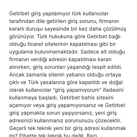
Getirbet giriş yapılamıyor türk kullanıcılar
tarafından dile getirilen giriş sorunu, firmanın
kararlı duruşu sayesinde bir kez daha çözülmüş
görünüyor. Türk hukukuna göre Getirbet bağlı
olduğu ticaret sitelerinin kapatılması gibi bir
uygulama bulunmamaktadır. Sadece ait olduğu
firmanın verdiği adresin kapatılması kararı
alınırken, giriş sorunları yaşandığı tespit edildi.
Ancak zamanla sitenin yabancı olduğu ortaya
çıktı ve Türk yasalarına göre kapatıldı ve doğal
olarak kullanıcılar “giriş yapamıyorum” ifadesini
kullanmaya başladı. Getirbet bahis sitesini
açamıyor veya giriş yapamıyorsanız ve Getirbet
giriş yapmakta sorun yaşıyorsanız, yeni giriş
adresinizi kullanmanız sorununuzu çözecektir.
Geçerli tek teknik yeni bir giriş adresi kullanmak
mı? Elbette tek teknik bu değil. Bazı