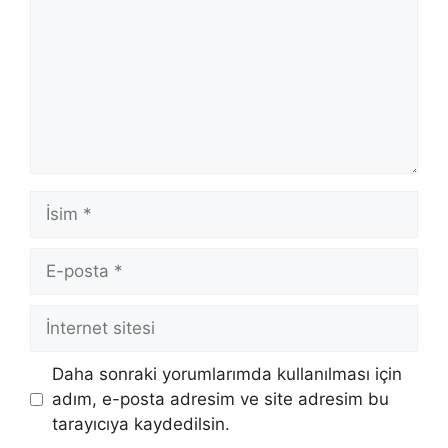
İsim
E-
posta
İnternet
sitesi
Daha sonraki yorumlarımda kullanılması için
adım, e-posta adresim ve site adresim bu
tarayıcıya kaydedilsin.