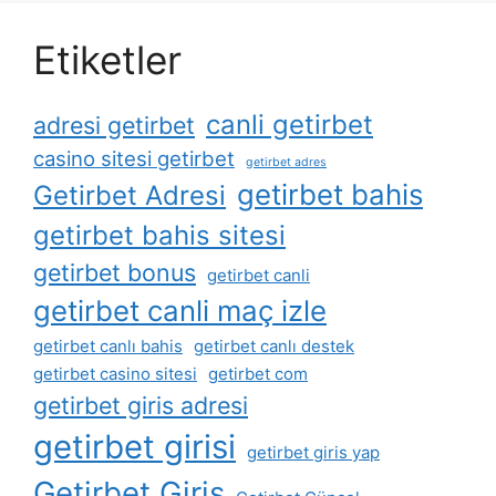
Etiketler
canli getirbet
adresi getirbet
casino sitesi getirbet
getirbet adres
getirbet bahis
Getirbet Adresi
getirbet bahis sitesi
getirbet bonus
getirbet canli
getirbet canli maç izle
getirbet canlı bahis
getirbet canlı destek
getirbet casino sitesi
getirbet com
getirbet giris adresi
getirbet girisi
getirbet giris yap
Getirbet Giriş