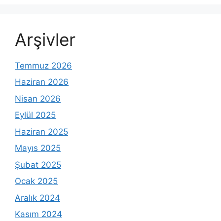
Arşivler
Temmuz 2026
Haziran 2026
Nisan 2026
Eylül 2025
Haziran 2025
Mayıs 2025
Şubat 2025
Ocak 2025
Aralık 2024
Kasım 2024