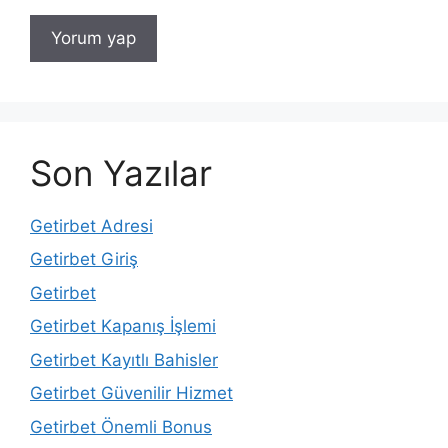
Son Yazılar
Getirbet Adresi
Getirbet Giriş
Getirbet
Getirbet Kapanış İşlemi
Getirbet Kayıtlı Bahisler
Getirbet Güvenilir Hizmet
Getirbet Önemli Bonus