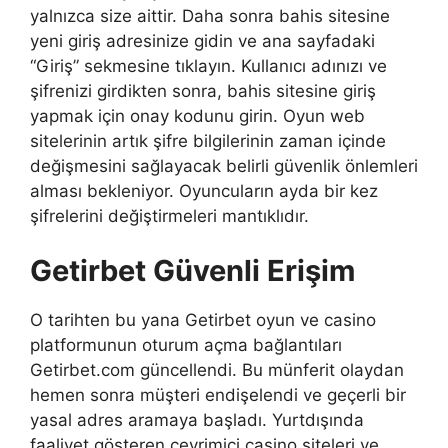
yalnızca size aittir. Daha sonra bahis sitesine
yeni giriş adresinize gidin ve ana sayfadaki
“Giriş” sekmesine tıklayın. Kullanıcı adınızı ve
şifrenizi girdikten sonra, bahis sitesine giriş
yapmak için onay kodunu girin. Oyun web
sitelerinin artık şifre bilgilerinin zaman içinde
değişmesini sağlayacak belirli güvenlik önlemleri
alması bekleniyor. Oyuncuların ayda bir kez
şifrelerini değiştirmeleri mantıklıdır.
Getirbet Güvenli Erişim
O tarihten bu yana Getirbet oyun ve casino
platformunun oturum açma bağlantıları
Getirbet.com güncellendi. Bu münferit olaydan
hemen sonra müşteri endişelendi ve geçerli bir
yasal adres aramaya başladı. Yurtdışında
faaliyet gösteren çevrimiçi casino siteleri ve