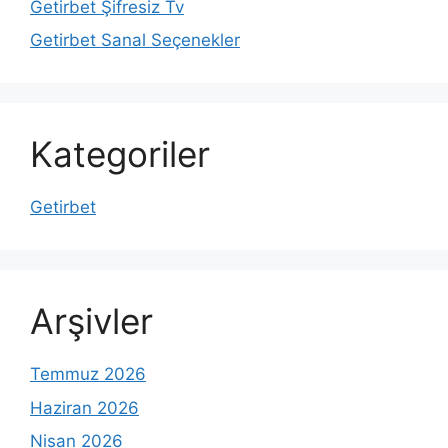
Getirbet Şifresiz Tv
Getirbet Sanal Seçenekler
Kategoriler
Getirbet
Arşivler
Temmuz 2026
Haziran 2026
Nisan 2026