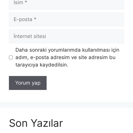
E-
posta
İnternet
sitesi
Daha sonraki yorumlarımda kullanılması için
adım, e-posta adresim ve site adresim bu
tarayıcıya kaydedilsin.
Son Yazılar