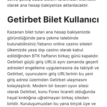
olarak ana hesap bakiyenize aktarılacaktır.
Getirbet Bilet Kullanıcı
Kazanan bilet tutarı ana hesap bakiyenizde
göründüğünde para çekme talebinde
bulunabilirsiniz.Yabancı online casino siteleri
ülkemizde yasa dışı casino olarak kabul
edildiğinden BTK haftanın birkaç günü kapalıdır.
Getirbet güçlü giriş URL’si aynı zamanda geçerli
adresleri engelleme uygulamasına da tabiydi ve
Getirbet, oyuncuların giriş URL’lerinin bu yeni
giriş adresi üzerinden Getirbet ulaşmasını
kolaylaştırdı. Modern bir beceri oyun sitesi
olarak Getirbet, konu Forex ticareti olduğunda
hayal kırıklığına uğratmayan birkaç siteden
biridir. Kuruluşumuzdan bu yana birçok üye ve