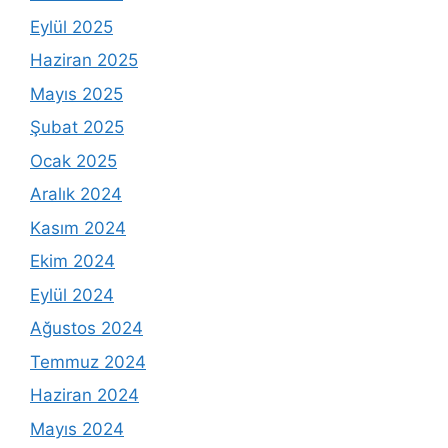
Eylül 2025
Haziran 2025
Mayıs 2025
Şubat 2025
Ocak 2025
Aralık 2024
Kasım 2024
Ekim 2024
Eylül 2024
Ağustos 2024
Temmuz 2024
Haziran 2024
Mayıs 2024