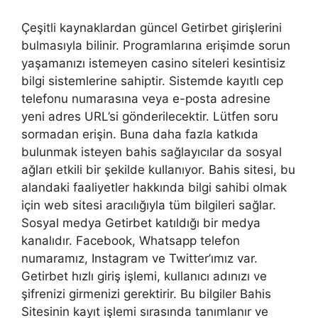
Çeşitli kaynaklardan güncel Getirbet girişlerini
bulmasıyla bilinir. Programlarına erişimde sorun
yaşamanızı istemeyen casino siteleri kesintisiz
bilgi sistemlerine sahiptir. Sistemde kayıtlı cep
telefonu numarasına veya e-posta adresine
yeni adres URL’si gönderilecektir. Lütfen soru
sormadan erişin. Buna daha fazla katkıda
bulunmak isteyen bahis sağlayıcılar da sosyal
ağları etkili bir şekilde kullanıyor. Bahis sitesi, bu
alandaki faaliyetler hakkında bilgi sahibi olmak
için web sitesi aracılığıyla tüm bilgileri sağlar.
Sosyal medya Getirbet katıldığı bir medya
kanalıdır. Facebook, Whatsapp telefon
numaramız, Instagram ve Twitter’ımız var.
Getirbet hızlı giriş işlemi, kullanıcı adınızı ve
şifrenizi girmenizi gerektirir. Bu bilgiler Bahis
Sitesinin kayıt işlemi sırasında tanımlanır ve