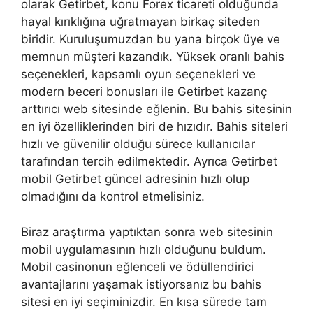
olarak Getirbet, konu Forex ticareti olduğunda
hayal kırıklığına uğratmayan birkaç siteden
biridir. Kuruluşumuzdan bu yana birçok üye ve
memnun müşteri kazandık. Yüksek oranlı bahis
seçenekleri, kapsamlı oyun seçenekleri ve
modern beceri bonusları ile Getirbet kazanç
arttırıcı web sitesinde eğlenin. Bu bahis sitesinin
en iyi özelliklerinden biri de hızıdır. Bahis siteleri
hızlı ve güvenilir olduğu sürece kullanıcılar
tarafından tercih edilmektedir. Ayrıca Getirbet
mobil Getirbet güncel adresinin hızlı olup
olmadığını da kontrol etmelisiniz.
Biraz araştırma yaptıktan sonra web sitesinin
mobil uygulamasının hızlı olduğunu buldum.
Mobil casinonun eğlenceli ve ödüllendirici
avantajlarını yaşamak istiyorsanız bu bahis
sitesi en iyi seçiminizdir. En kısa sürede tam