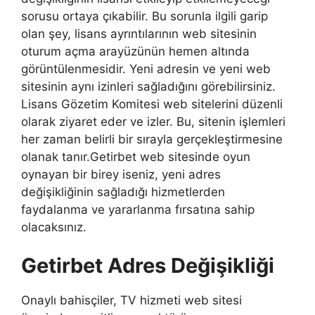
sorusu ortaya çıkabilir. Bu sorunla ilgili garip
olan şey, lisans ayrıntılarının web sitesinin
oturum açma arayüzünün hemen altında
görüntülenmesidir. Yeni adresin ve yeni web
sitesinin aynı izinleri sağladığını görebilirsiniz.
Lisans Gözetim Komitesi web sitelerini düzenli
olarak ziyaret eder ve izler. Bu, sitenin işlemleri
her zaman belirli bir sırayla gerçekleştirmesine
olanak tanır.Getirbet web sitesinde oyun
oynayan bir birey iseniz, yeni adres
değişikliğinin sağladığı hizmetlerden
faydalanma ve yararlanma fırsatına sahip
olacaksınız.
Getirbet Adres Değişikliği
Onaylı bahisçiler, TV hizmeti web sitesi