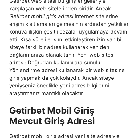
Getirbet web sitesi bu giriş engelleriyle
karşılaşan web sitelerinden biridir. Ancak
Getirbet mobil giriş adresi
internet sitelerine
erişim kısıtlamaları gelmesinin ardından yetkililer
konuya ilişkin çeşitli cezalar uygulamaya devam
etti. Kısa süreli erişimi etkinleştiren izin sahibi,
siteye farklı bir adres kullanarak yeniden
bağlanmanıza olanak tanır. Yeni web sitesi
adresi: Doğrudan kullanıcılara sunulur.
Yönlendirme adresi kullanarak bir web sitesine
giriş yapmak da çok kolaydır. Ancak siteye
yeniyseniz öncelikle yeni adres bilgilerini
araştırmanız mantıklı olacaktır.
Getirbet Mobil Giriş
Mevcut Giriş Adresi
Getirbet mobil giriş adresi yeni site adresiyle