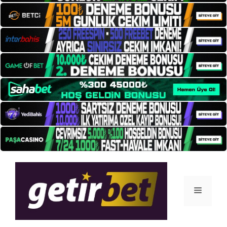
İçeriğe
atla
Menü