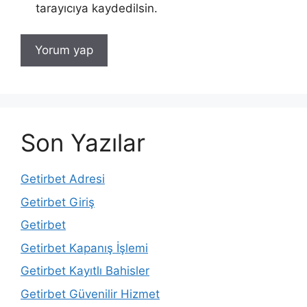
tarayıcıya kaydedilsin.
Son Yazılar
Getirbet Adresi
Getirbet Giriş
Getirbet
Getirbet Kapanış İşlemi
Getirbet Kayıtlı Bahisler
Getirbet Güvenilir Hizmet