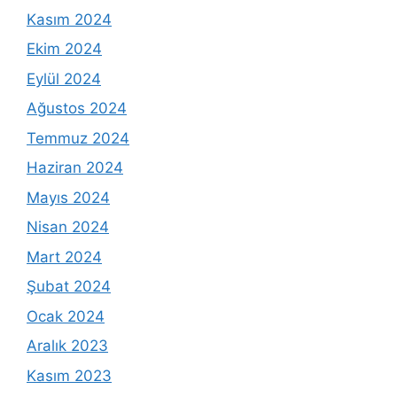
Kasım 2024
Ekim 2024
Eylül 2024
Ağustos 2024
Temmuz 2024
Haziran 2024
Mayıs 2024
Nisan 2024
Mart 2024
Şubat 2024
Ocak 2024
Aralık 2023
Kasım 2023