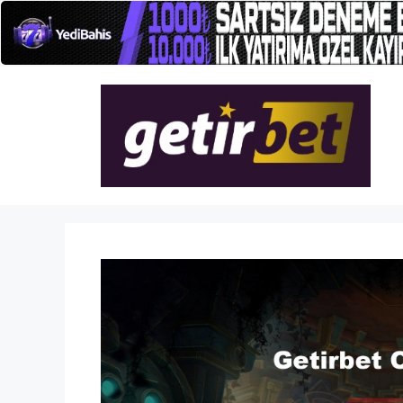
İçeriğe
atla