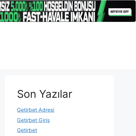
Son Yazılar
Getirbet Adresi
Getirbet Giriş
Getirbet