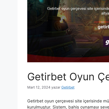
Getirbet Oyun Çe
Mart 12, 2024
yazar
Getirbet
Getirbet oyun çerçevesi site içerisinde müş
kurulmuştur. Sistem, bahis oynamayı seven 