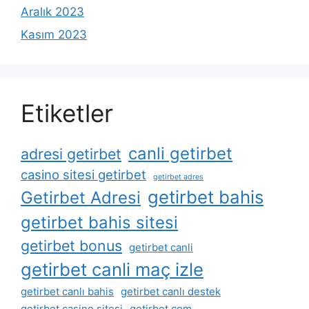
Aralık 2023
Kasım 2023
Etiketler
canli getirbet
adresi getirbet
casino sitesi getirbet
getirbet adres
getirbet bahis
Getirbet Adresi
getirbet bahis sitesi
getirbet bonus
getirbet canli
getirbet canli maç izle
getirbet canlı bahis
getirbet canlı destek
getirbet casino sitesi
getirbet com