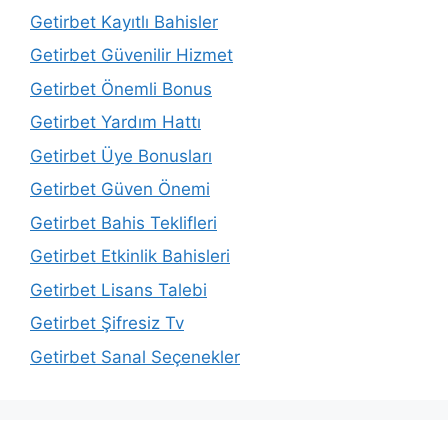
Getirbet Kayıtlı Bahisler
Getirbet Güvenilir Hizmet
Getirbet Önemli Bonus
Getirbet Yardım Hattı
Getirbet Üye Bonusları
Getirbet Güven Önemi
Getirbet Bahis Teklifleri
Getirbet Etkinlik Bahisleri
Getirbet Lisans Talebi
Getirbet Şifresiz Tv
Getirbet Sanal Seçenekler