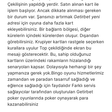
Çekilişinin yapıldığı yerdir. Satın alınan kart ile
işlem başlıyor. Ancak dikkate alınması gereken
bir durum var. Şansınızı artırmak
Getirbet yeni
adresi
için oyuna daha fazla kart
ekleyebilirsiniz. Bir bağlantı bölgesi, diğer
kürelerin içindeki kürelerden oluşur. Dışarıdan
görebilirsiniz. Krupiyer kartları rastgele seçerken
kurallara uyulur Top çekildiğinde ekran bu
mesajı gösterecektir. Bu, sahip olduğunuz
kartların üzerindeki rakamların hizalandığı
senaryoları kapsar. Dolayısıyla herhangi bir şey
yapmanıza gerek yok.Bingo oyunu hizmetlerimiz
zamandan ve paradan tasarruf sağladığı ve
eğlence sağladığı için faydalıdır Farklı servis
sağlayıcılar tarafından oluşturulan Getirbet
poker oyunlarında poker oynayarak para
kazanabilirsiniz