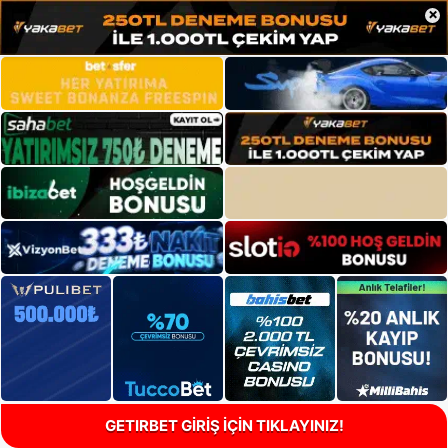
×
GETIRBET GİRİŞ İÇİN TIKLAYINIZ!