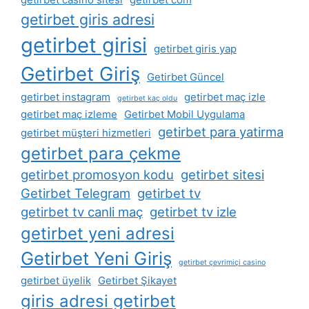
getirbet giris adresi
getirbet girisi
getirbet giris yap
Getirbet Giriş
Getirbet Güncel
getirbet instagram
getirbet maç izle
getirbet kaç oldu
getirbet maç izleme
Getirbet Mobil Uygulama
getirbet para yatirma
getirbet müşteri hizmetleri
getirbet para çekme
getirbet promosyon kodu
getirbet sitesi
Getirbet Telegram
getirbet tv
getirbet tv canli maç
getirbet tv izle
getirbet yeni adresi
Getirbet Yeni Giriş
getirbet çevrimiçi casino
getirbet üyelik
Getirbet Şikayet
giris adresi getirbet