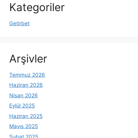
Kategoriler
Getirbet
Arşivler
Temmuz 2026
Haziran 2026
Nisan 2026
Eylül 2025
Haziran 2025
Mayıs 2025
Şubat 2025