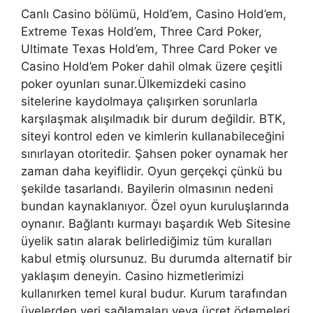
Canlı Casino bölümü, Hold’em, Casino Hold’em,
Extreme Texas Hold’em, Three Card Poker,
Ultimate Texas Hold’em, Three Card Poker ve
Casino Hold’em Poker dahil olmak üzere çeşitli
poker oyunları sunar.Ülkemizdeki casino
sitelerine kaydolmaya çalışırken sorunlarla
karşılaşmak alışılmadık bir durum değildir. BTK,
siteyi kontrol eden ve kimlerin kullanabileceğini
sınırlayan otoritedir. Şahsen poker oynamak her
zaman daha keyiflidir. Oyun gerçekçi çünkü bu
şekilde tasarlandı. Bayilerin olmasının nedeni
bundan kaynaklanıyor. Özel oyun kuruluşlarında
oynanır. Bağlantı kurmayı başardık Web Sitesine
üyelik satın alarak belirlediğimiz tüm kuralları
kabul etmiş olursunuz. Bu durumda alternatif bir
yaklaşım deneyin. Casino hizmetlerimizi
kullanırken temel kural budur. Kurum tarafından
üyelerden veri sağlamaları veya ücret ödemeleri