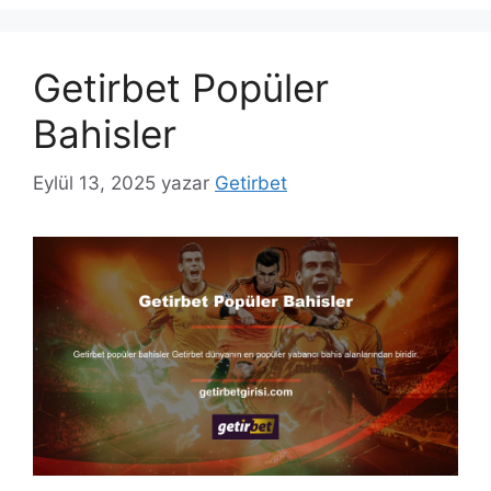
Getirbet Popüler
Bahisler
Eylül 13, 2025
yazar
Getirbet