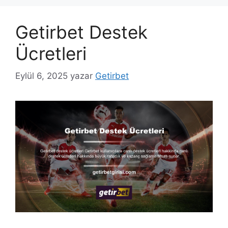
Getirbet Destek
Ücretleri
Eylül 6, 2025
yazar
Getirbet