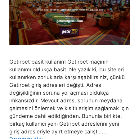
Getirbet basit kullanım Getirbet maçının
kullanımı oldukça basit. Ne yazık ki, bu siteleri
kullanırken zorluklarla karşılaşabilirsiniz, çünkü
Getirbet giriş adresleri değişti. Adres
değişikliğinin soruna yol açması oldukça
imkansızdır. Mevcut adres, sorunun meydana
gelmesini önlemek ve kısıtlı erişim sağlamak için
gündeme dahil edildiğinden. Bununla birlikte,
birkaç kullanıcı yeni Getirbet adreslerini yeni
giriş adresleriyle ayırt etmeye çalıştı. …