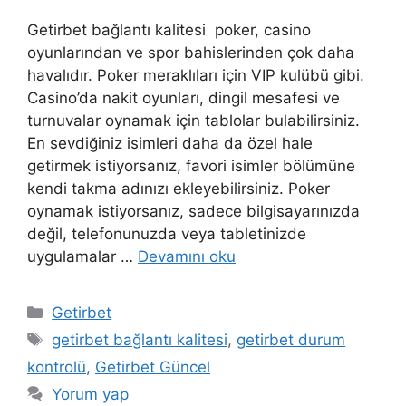
Getirbet bağlantı kalitesi poker, casino
oyunlarından ve spor bahislerinden çok daha
havalıdır. Poker meraklıları için VIP kulübü gibi.
Casino’da nakit oyunları, dingil mesafesi ve
turnuvalar oynamak için tablolar bulabilirsiniz.
En sevdiğiniz isimleri daha da özel hale
getirmek istiyorsanız, favori isimler bölümüne
kendi takma adınızı ekleyebilirsiniz. Poker
oynamak istiyorsanız, sadece bilgisayarınızda
değil, telefonunuzda veya tabletinizde
uygulamalar …
Devamını oku
Kategoriler
Getirbet
Etiketler
getirbet bağlantı kalitesi
,
getirbet durum
kontrolü
,
Getirbet Güncel
Yorum yap