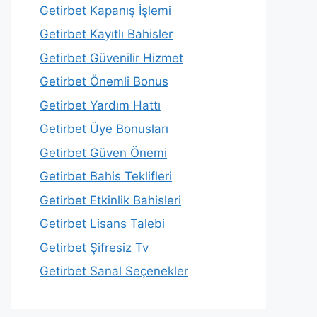
Getirbet Kapanış İşlemi
Getirbet Kayıtlı Bahisler
Getirbet Güvenilir Hizmet
Getirbet Önemli Bonus
Getirbet Yardım Hattı
Getirbet Üye Bonusları
Getirbet Güven Önemi
Getirbet Bahis Teklifleri
Getirbet Etkinlik Bahisleri
Getirbet Lisans Talebi
Getirbet Şifresiz Tv
Getirbet Sanal Seçenekler