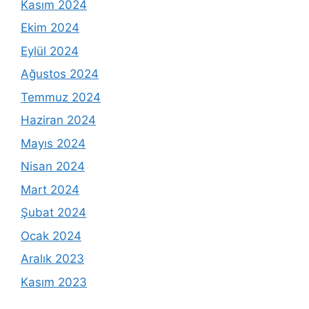
Kasım 2024
Ekim 2024
Eylül 2024
Ağustos 2024
Temmuz 2024
Haziran 2024
Mayıs 2024
Nisan 2024
Mart 2024
Şubat 2024
Ocak 2024
Aralık 2023
Kasım 2023