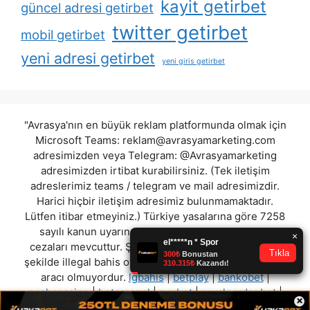
kayit getirbet
güncel adresi getirbet
twitter getirbet
mobil getirbet
yeni adresi getirbet
yeni giris getirbet
"Avrasya'nın en büyük reklam platformunda olmak için
Microsoft Teams:
reklam@avrasyamarketing.com
adresimizden veya Telegram: @Avrasyamarketing
adresimizden irtibat kurabilirsiniz. (Tek iletişim
adreslerimiz teams / telegram ve mail adresimizdir.
Harici hiçbir iletişim adresimiz bulunmamaktadır.
Lütfen itibar etmeyiniz.) Türkiye yasalarına göre 7258
sayılı kanun uyarınca yasa dışı bahis oynamanın
cezaları mevcuttur. Şu an bulunduğunuz site hiç bir
şekilde illegal bahis oyunları oynatmıyor ve oynamaya
aracı olmuyordur.
lgbahis
|
betplay
|
bankobet
|
pashacasino
|
betarsenal
|
psvbet
|
royalgardenbet
|
×
grbets
"