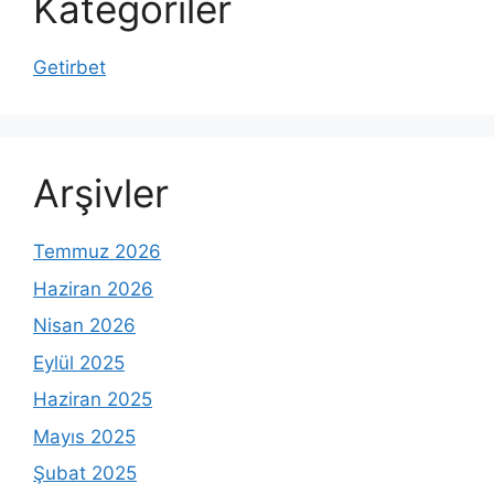
Kategoriler
Getirbet
Arşivler
Temmuz 2026
Haziran 2026
Nisan 2026
Eylül 2025
Haziran 2025
Mayıs 2025
Şubat 2025