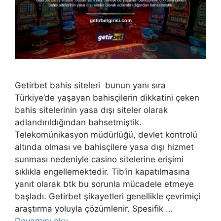
Getirbet bahis siteleri bunun yanı sıra
Türkiye’de yaşayan bahisçilerin dikkatini çeken
bahis sitelerinin yasa dışı siteler olarak
adlandırıldığından bahsetmiştik.
Telekomünikasyon müdürlüğü, devlet kontrolü
altında olması ve bahisçilere yasa dışı hizmet
sunması nedeniyle casino sitelerine erişimi
sıklıkla engellemektedir. Tib’in kapatılmasına
yanıt olarak btk bu sorunla mücadele etmeye
başladı. Getirbet şikayetleri genellikle çevrimiçi
araştırma yoluyla çözümlenir. Spesifik …