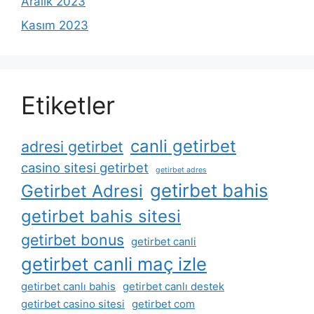
Aralık 2023
Kasım 2023
Etiketler
canli getirbet
adresi getirbet
casino sitesi getirbet
getirbet adres
getirbet bahis
Getirbet Adresi
getirbet bahis sitesi
getirbet bonus
getirbet canli
getirbet canli maç izle
getirbet canlı bahis
getirbet canlı destek
getirbet casino sitesi
getirbet com