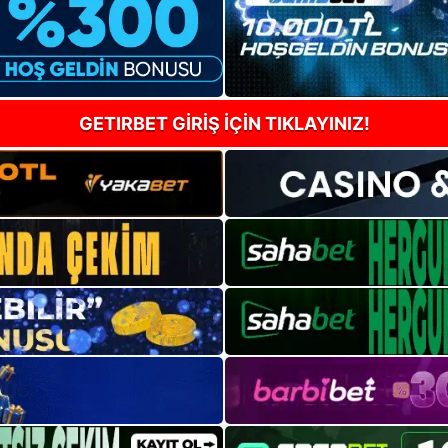
GETIRBET GİRİŞ İÇİN TIKLAYINIZ!