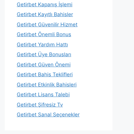
Getirbet Kapanış İşlemi
Getirbet Kayıtlı Bahisler
Getirbet Güvenilir Hizmet
Getirbet Önemli Bonus
Getirbet Yardım Hattı
Getirbet Üye Bonusları
Getirbet Güven Önemi
Getirbet Bahis Teklifleri
Getirbet Etkinlik Bahisleri
Getirbet Lisans Talebi
Getirbet Şifresiz Tv
Getirbet Sanal Seçenekler