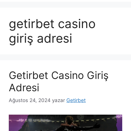
getirbet casino
giriş adresi
Getirbet Casino Giriş
Adresi
Ağustos 24, 2024
yazar
Getirbet