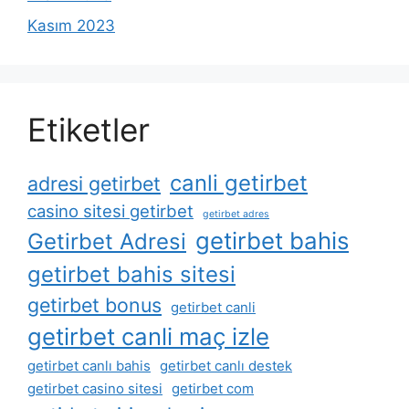
Kasım 2023
Etiketler
canli getirbet
adresi getirbet
casino sitesi getirbet
getirbet adres
getirbet bahis
Getirbet Adresi
getirbet bahis sitesi
getirbet bonus
getirbet canli
getirbet canli maç izle
getirbet canlı bahis
getirbet canlı destek
getirbet casino sitesi
getirbet com