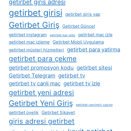
getirbet giris adresi
getirbet girisi
getirbet giris yap
Getirbet Giriş
Getirbet Güncel
getirbet instagram
getirbet maç izle
getirbet kaç oldu
getirbet maç izleme
Getirbet Mobil Uygulama
getirbet para yatirma
getirbet müşteri hizmetleri
getirbet para çekme
getirbet promosyon kodu
getirbet sitesi
Getirbet Telegram
getirbet tv
getirbet tv canli maç
getirbet tv izle
getirbet yeni adresi
Getirbet Yeni Giriş
getirbet çevrimiçi casino
getirbet üyelik
Getirbet Şikayet
giris adresi getirbet