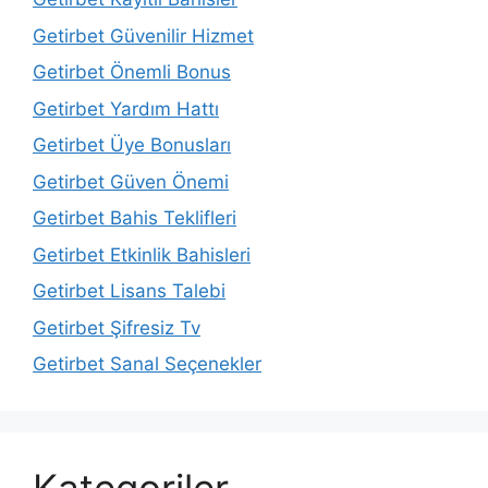
Getirbet Güvenilir Hizmet
Getirbet Önemli Bonus
Getirbet Yardım Hattı
Getirbet Üye Bonusları
Getirbet Güven Önemi
Getirbet Bahis Teklifleri
Getirbet Etkinlik Bahisleri
Getirbet Lisans Talebi
Getirbet Şifresiz Tv
Getirbet Sanal Seçenekler