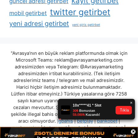
kayit getirbet
güncel adresi getirbet
twitter getirbet
mobil getirbet
yeni adresi getirbet
yeni giris getirbet
"Avrasya'nın en büyük reklam platformunda olmak için
Microsoft Teams:
reklam@avrasyamarketing.com
adresimizden veya Telegram: @Avrasyamarketing
adresimizden irtibat kurabilirsiniz. (Tek iletişim
adreslerimiz teams / telegram ve mail adresimizdir.
Harici hiçbir iletişim adresimiz bulunmamaktadır.
Lütfen itibar etmeyiniz.) Türkiye yasalarına göre 7258
sayılı kanun uyarınca yasa dışı bahis oynamanın
cezaları mevcuttur. Şu an bulunduğunuz site hiç bir
şekilde illegal bahis oyunları oynatmıyor ve oynamaya
aracı olmuyordur.
lgbahis
|
betplay
|
bankobet
|
pashacasino
|
betarsenal
|
psvbet
|
royalgardenbet
|
×
grbets
"