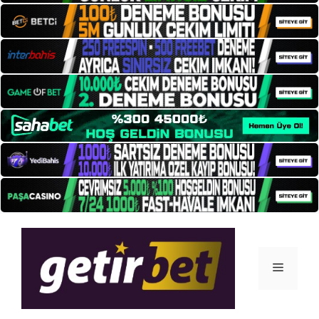
İçeriğe
atla
Menü