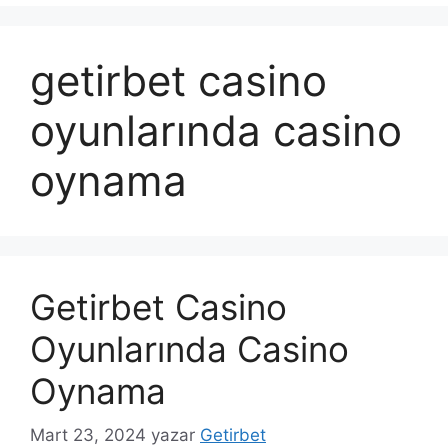
getirbet casino
oyunlarında casino
oynama
Getirbet Casino
Oyunlarında Casino
Oynama
Mart 23, 2024
yazar
Getirbet