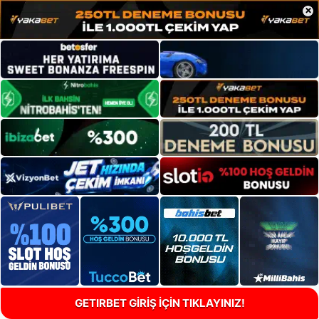
×
GETIRBET GİRİŞ İÇİN TIKLAYINIZ!