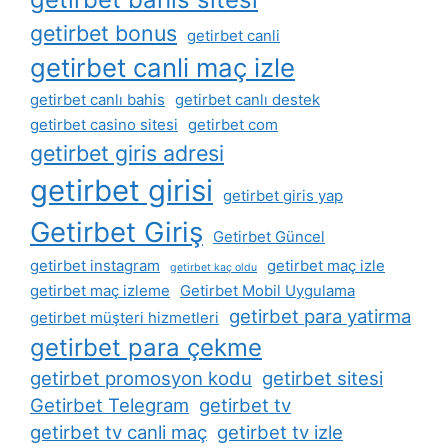
getirbet bonus
getirbet canli
getirbet canli maç izle
getirbet canlı bahis
getirbet canlı destek
getirbet casino sitesi
getirbet com
getirbet giris adresi
getirbet girisi
getirbet giris yap
Getirbet Giriş
Getirbet Güncel
getirbet instagram
getirbet maç izle
getirbet kaç oldu
getirbet maç izleme
Getirbet Mobil Uygulama
getirbet para yatirma
getirbet müşteri hizmetleri
getirbet para çekme
getirbet promosyon kodu
getirbet sitesi
Getirbet Telegram
getirbet tv
getirbet tv canli maç
getirbet tv izle