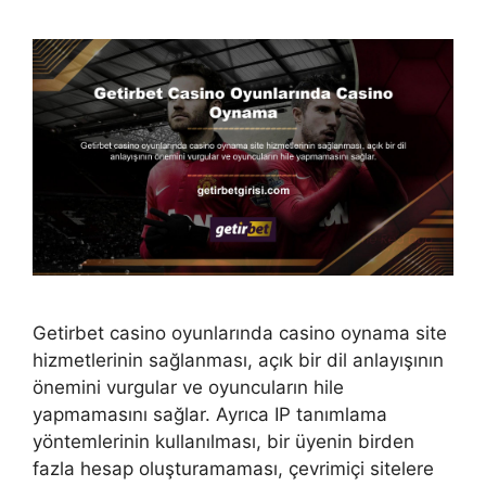
Getirbet casino oyunlarında casino oynama site
hizmetlerinin sağlanması, açık bir dil anlayışının
önemini vurgular ve oyuncuların hile
yapmamasını sağlar. Ayrıca IP tanımlama
yöntemlerinin kullanılması, bir üyenin birden
fazla hesap oluşturamaması, çevrimiçi sitelere