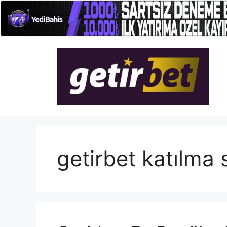
İçeriğe
atla
getirbet katılma 