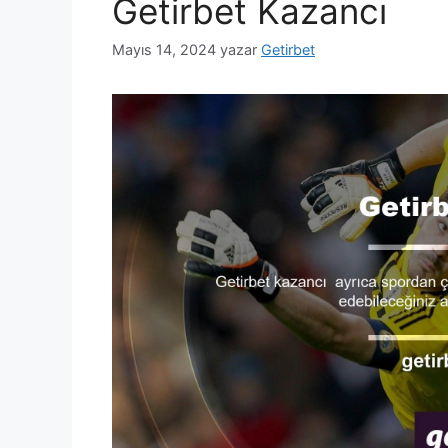
Getirbet Kazancı
Mayıs 14, 2024
yazar
Getirbet