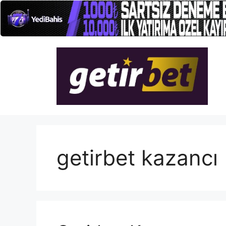
İçeriğe
atla
getirbet kazancı