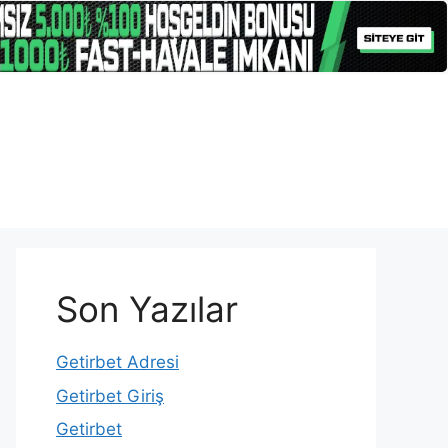
Son Yazılar
Getirbet Adresi
Getirbet Giriş
Getirbet