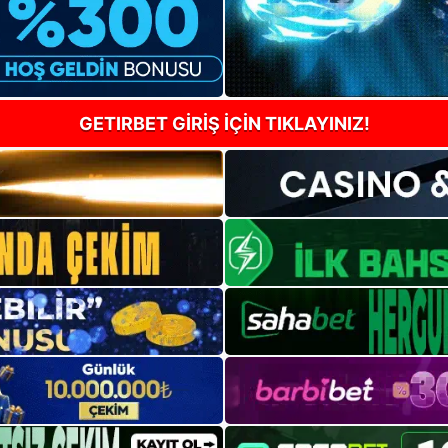
GETIRBET GİRİŞ İÇİN TIKLAYINIZ!