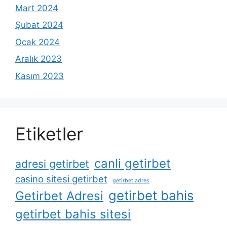
Mart 2024
Şubat 2024
Ocak 2024
Aralık 2023
Kasım 2023
Etiketler
canli getirbet
adresi getirbet
casino sitesi getirbet
getirbet adres
getirbet bahis
Getirbet Adresi
getirbet bahis sitesi