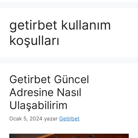
getirbet kullanım
koşulları
Getirbet Güncel
Adresine Nasıl
Ulaşabilirim
Ocak 5, 2024
yazar
Getirbet