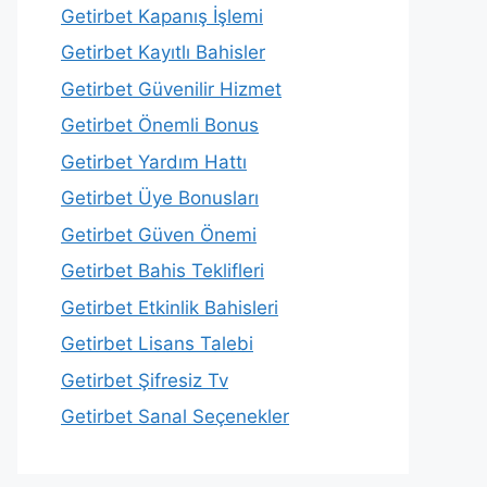
Getirbet Kapanış İşlemi
Getirbet Kayıtlı Bahisler
Getirbet Güvenilir Hizmet
Getirbet Önemli Bonus
Getirbet Yardım Hattı
Getirbet Üye Bonusları
Getirbet Güven Önemi
Getirbet Bahis Teklifleri
Getirbet Etkinlik Bahisleri
Getirbet Lisans Talebi
Getirbet Şifresiz Tv
Getirbet Sanal Seçenekler