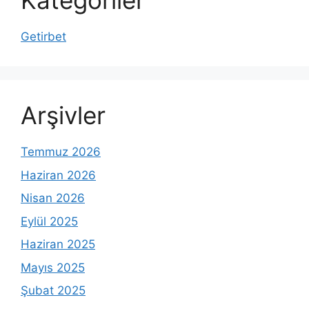
Kategoriler
Getirbet
Arşivler
Temmuz 2026
Haziran 2026
Nisan 2026
Eylül 2025
Haziran 2025
Mayıs 2025
Şubat 2025