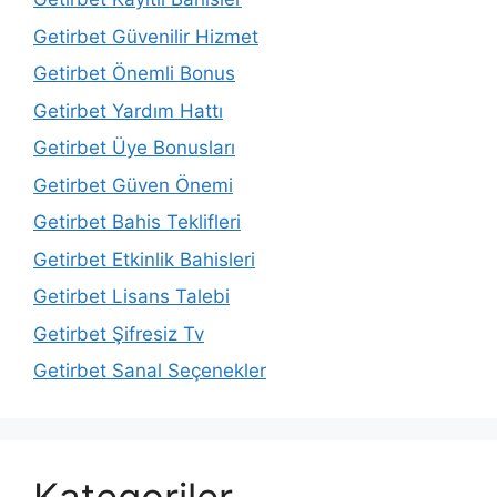
Getirbet Güvenilir Hizmet
Getirbet Önemli Bonus
Getirbet Yardım Hattı
Getirbet Üye Bonusları
Getirbet Güven Önemi
Getirbet Bahis Teklifleri
Getirbet Etkinlik Bahisleri
Getirbet Lisans Talebi
Getirbet Şifresiz Tv
Getirbet Sanal Seçenekler