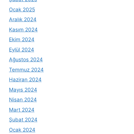
Ocak 2025
Aralık 2024
Kasım 2024
Ekim 2024
Eylül 2024
Ağustos 2024
Temmuz 2024
Haziran 2024
Mayıs 2024
Nisan 2024
Mart 2024
Şubat 2024
Ocak 2024