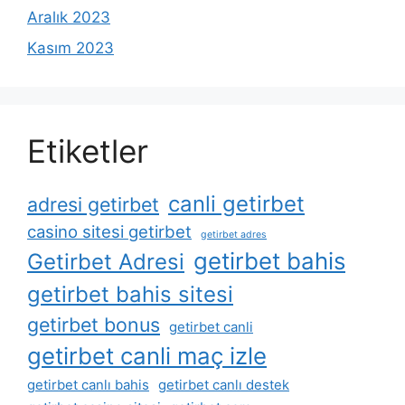
Aralık 2023
Kasım 2023
Etiketler
canli getirbet
adresi getirbet
casino sitesi getirbet
getirbet adres
getirbet bahis
Getirbet Adresi
getirbet bahis sitesi
getirbet bonus
getirbet canli
getirbet canli maç izle
getirbet canlı bahis
getirbet canlı destek