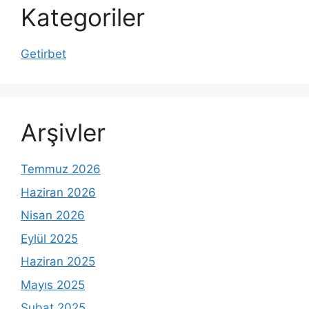
Kategoriler
Getirbet
Arşivler
Temmuz 2026
Haziran 2026
Nisan 2026
Eylül 2025
Haziran 2025
Mayıs 2025
Şubat 2025