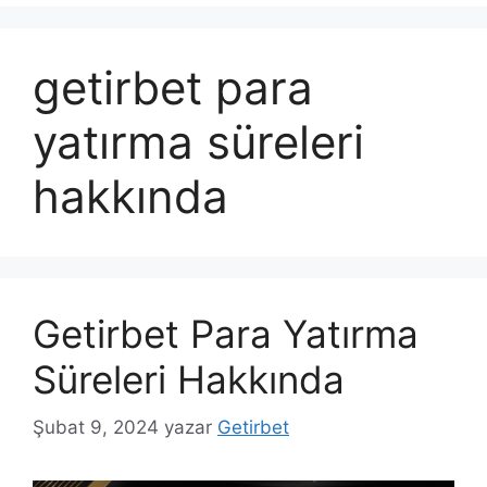
getirbet para
yatırma süreleri
hakkında
Getirbet Para Yatırma
Süreleri Hakkında
Şubat 9, 2024
yazar
Getirbet