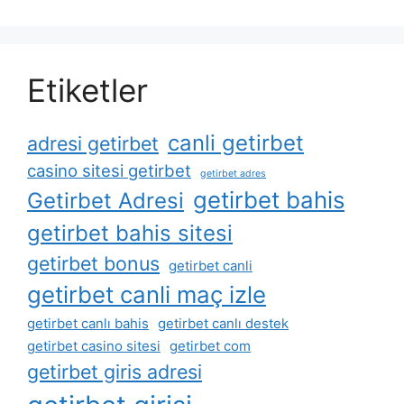
Etiketler
canli getirbet
adresi getirbet
casino sitesi getirbet
getirbet adres
getirbet bahis
Getirbet Adresi
getirbet bahis sitesi
getirbet bonus
getirbet canli
getirbet canli maç izle
getirbet canlı bahis
getirbet canlı destek
getirbet casino sitesi
getirbet com
getirbet giris adresi