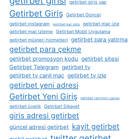
getirbet girisi
getirbet giris yap
Getirbet Giriş
Getirbet Güncel
getirbet instagram
getirbet maç izle
getirbet kaç oldu
getirbet maç izleme
Getirbet Mobil Uygulama
getirbet para yatirma
getirbet müşteri hizmetleri
getirbet para çekme
getirbet promosyon kodu
getirbet sitesi
Getirbet Telegram
getirbet tv
getirbet tv canli maç
getirbet tv izle
getirbet yeni adresi
Getirbet Yeni Giriş
getirbet çevrimiçi casino
getirbet üyelik
Getirbet Şikayet
giris adresi getirbet
kayit getirbet
güncel adresi getirbet
twitter getirbet
mobil getirbet