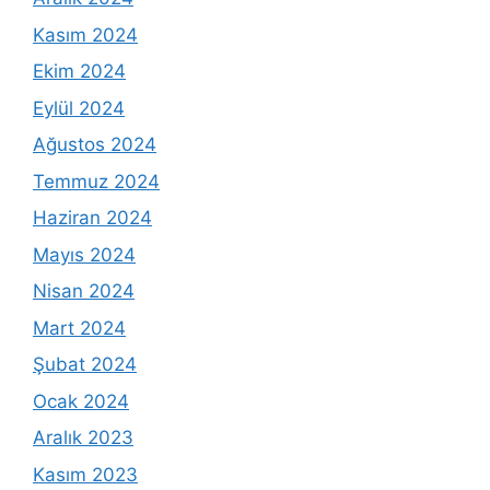
Kasım 2024
Ekim 2024
Eylül 2024
Ağustos 2024
Temmuz 2024
Haziran 2024
Mayıs 2024
Nisan 2024
Mart 2024
Şubat 2024
Ocak 2024
Aralık 2023
Kasım 2023