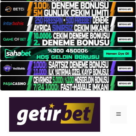
İçeriğe
atla
Menü